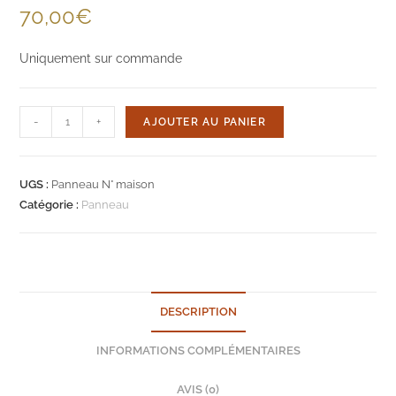
70,00
€
Uniquement sur commande
quantité
-
+
AJOUTER AU PANIER
de
Panneau
décoratif
UGS :
Panneau N° maison
personnalisé
Catégorie :
Panneau
DESCRIPTION
INFORMATIONS COMPLÉMENTAIRES
AVIS (0)