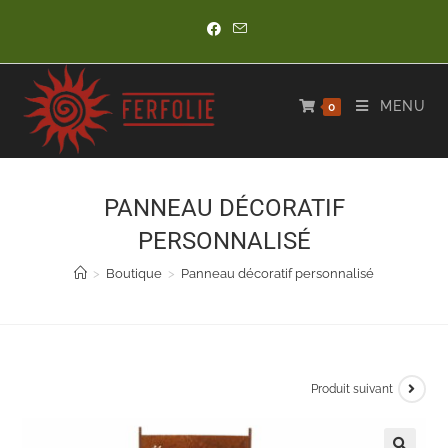
Skip
to
content
MENU
0
PANNEAU DÉCORATIF
PERSONNALISÉ
>
Boutique
>
Panneau décoratif personnalisé
Produit suivant