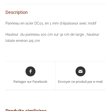
Description
Panneau en acier DC01, en 1 mm d´épaisseur avec motif
Hauteur du panneau 100 cm sur 32 cm de large , hauteur
totale environ 125 cm
Opens
Opens
in
in
a
a
Partager sur Facebook
Envoyer ce produit par e-mail
new
new
window
window