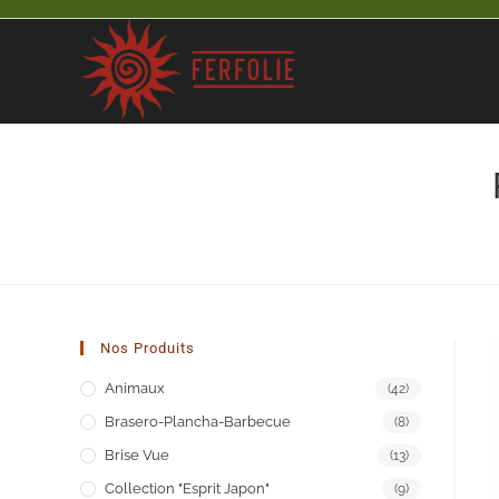
Skip
to
content
Nos Produits
Animaux
(42)
Brasero-Plancha-Barbecue
(8)
Brise Vue
(13)
Collection "Esprit Japon"
(9)