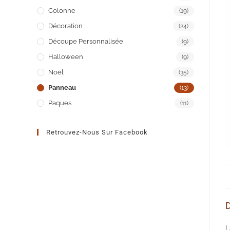
Colonne
(19)
Décoration
(24)
Découpe Personnalisée
(9)
Halloween
(9)
Noël
(35)
Panneau
(13)
Paques
(11)
Retrouvez-Nous Sur Facebook
D
L