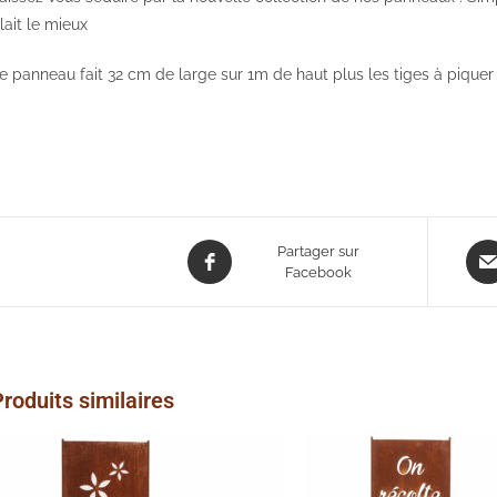
lait le mieux
e panneau fait 32 cm de large sur 1m de haut plus les tiges à piquer 
Opens
Ope
Partager sur
in
Facebook
in
a
a
new
new
window
win
roduits similaires