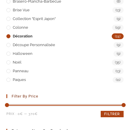
Brasero-Plancha-Barbecue
(8)
Brise Vue
(13)
Collection "Esprit Japon"
(9)
Colonne
(19)
Décoration
(24)
Découpe Personnalisée
(9)
Halloween
(9)
Noël
(35)
Panneau
(13)
Paques
(11)
Filter By Price
PRIX :
0€
—
370€
FILTRER