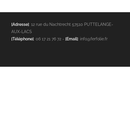
[Adresse]
: 12 rue du Nachtrecht 57510 PUTTELANGE-
AUX-LACS
[Téléphone]
: 06 17 21 76 72 -
[Email]
: info@ferfolie.fr