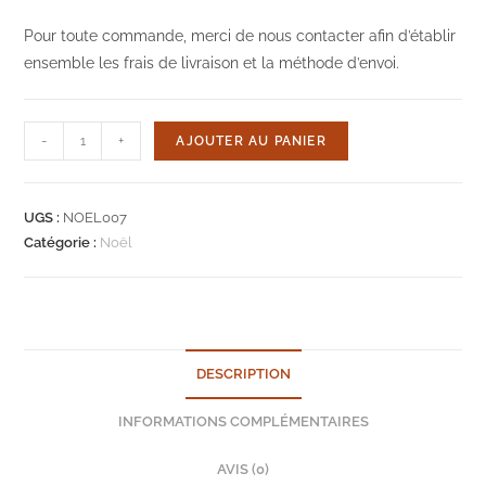
Pour toute commande, merci de nous contacter afin d’établir
ensemble les frais de livraison et la méthode d’envoi.
quantité
-
+
AJOUTER AU PANIER
de
Mini
étoile
UGS :
NOEL007
Catégorie :
Noël
DESCRIPTION
INFORMATIONS COMPLÉMENTAIRES
AVIS (0)