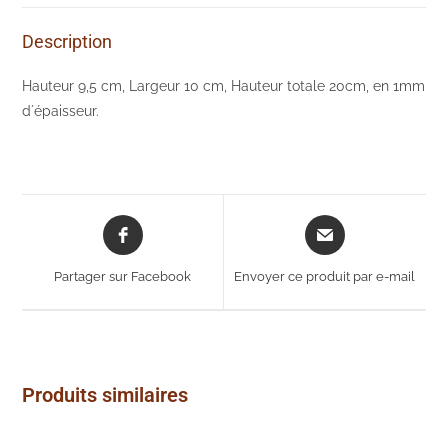
Description
Hauteur 9,5 cm, Largeur 10 cm, Hauteur totale 20cm, en 1mm
d´épaisseur.
Opens
Opens
in
in
a
a
Partager sur Facebook
Envoyer ce produit par e-mail
new
new
window
window
Produits similaires