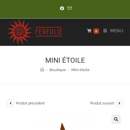
Skip
to
content
MENU
0
MINI ÉTOILE
>
Boutique
>
Mini étoile
Produit précédent
Produit suivant