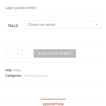
Lapin grande oreille
Choisir une option
TAILLE
quantité
-
+
AJOUTER AU PANIER
de
Lapin
grande
UGS :
A013
oreille
Catégories :
Animaux
,
Paques
DESCRIPTION