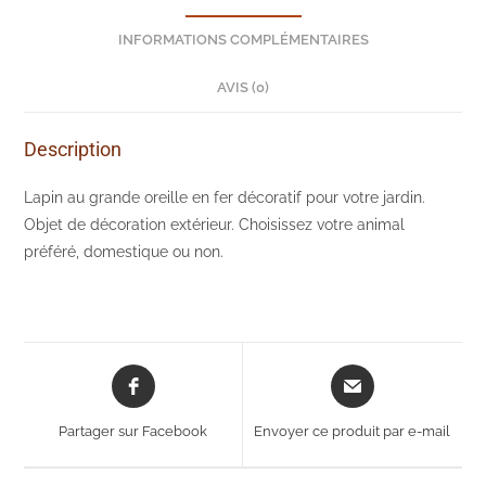
INFORMATIONS COMPLÉMENTAIRES
AVIS (0)
Description
Lapin au grande oreille en fer décoratif pour votre jardin.
Objet de décoration extérieur. Choisissez votre animal
préféré, domestique ou non.
Opens
Opens
in
in
a
a
Partager sur Facebook
Envoyer ce produit par e-mail
new
new
window
window