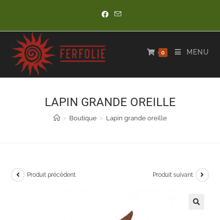
Skip
to
content
MENU
0
LAPIN GRANDE OREILLE
>
Boutique
>
Lapin grande oreille
Produit précédent
Produit suivant