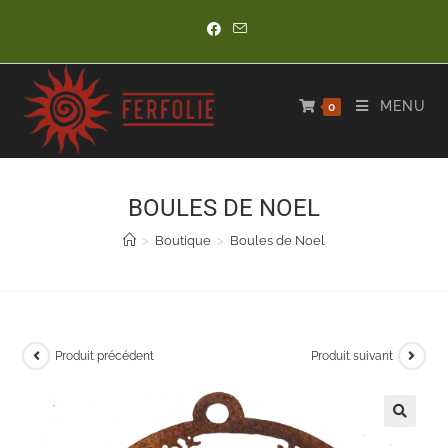
Skip
to
content
MENU
0
BOULES DE NOEL
>
Boutique
>
Boules de Noel
Produit précédent
Produit suivant