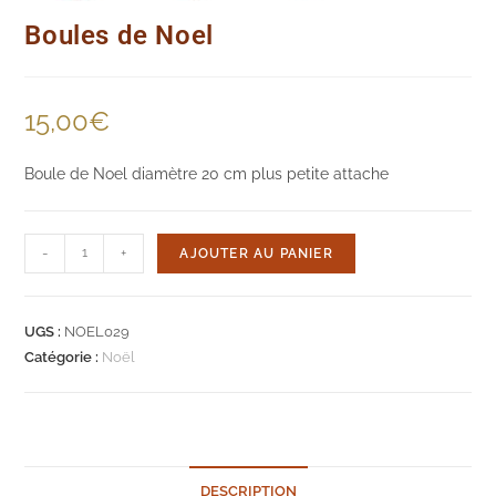
Boules de Noel
15,00
€
Boule de Noel diamètre 20 cm plus petite attache
quantité
-
+
AJOUTER AU PANIER
de
Boules
de
UGS :
NOEL029
Noel
Catégorie :
Noël
DESCRIPTION