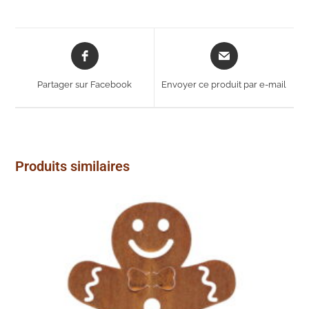
Opens
Opens
in
in
a
a
Partager sur Facebook
Envoyer ce produit par e-mail
new
new
window
window
Produits similaires