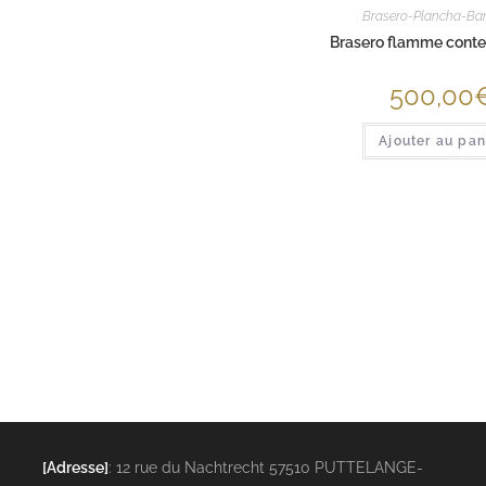
Brasero-Plancha-Ba
Brasero flamme cont
500,00
Ajouter au pan
[Adresse]
: 12 rue du Nachtrecht 57510 PUTTELANGE-