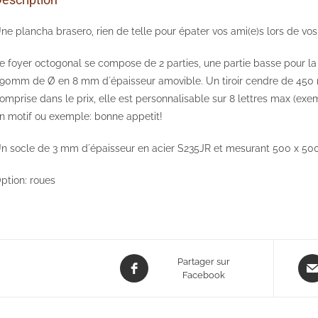
ne plancha brasero, rien de telle pour épater vos ami(e)s lors de v
e foyer octogonal se compose de 2 parties, une partie basse pour
90mm de Ø en 8 mm d´épaisseur amovible. Un tiroir cendre de 450 m
omprise dans le prix, elle est personnalisable sur 8 lettres max (exem
n motif ou exemple: bonne appetit!
n socle de 3 mm d´épaisseur en acier S235JR et mesurant 500 x 500
ption: roues
Opens
Ope
Partager sur
in
Facebook
in
a
a
new
new