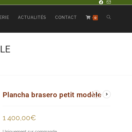
ERIE
ACTUALITÉS
CONTACT
0
LE
Plancha brasero petit modèle
1 400,00
€
Uniquement sur commande