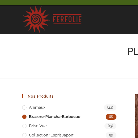
Skip
to
content
P
Nos Produits
Animaux
(42)
Brasero-Plancha-Barbecue
(8)
Brise Vue
(13)
Collection "Esprit Japon"
(9)