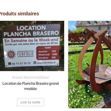
window
win
roduits similaires
Brasero-Plancha-Barbecue
Location de Plancha Braséro grand
modèle
Lire la suite