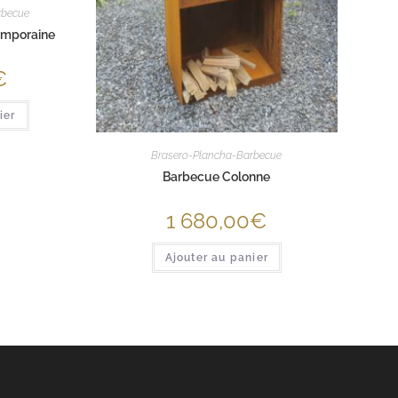
rbecue
emporaine
€
ier
Brasero-Plancha-Barbecue
Barbecue Colonne
1 680,00
€
Ajouter au panier