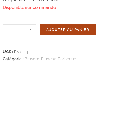
Disponible sur commande
quantité
-
+
AJOUTER AU PANIER
de
Plancha
brasero
UGS :
Bras 04
petit
Catégorie :
Brasero-Plancha-Barbecue
modèle