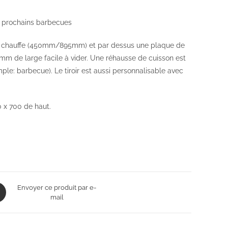
os prochains barbecues
 la chauffe (450mm/895mm) et par dessus une plaque de
m de large facile à vider. Une réhausse de cuisson est
ple: barbecue). Le tiroir est aussi personnalisable avec
 x 700 de haut.
ns
Envoyer ce produit par e-
mail