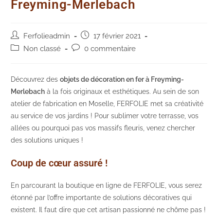
Freyming-Merlebach
Auteur/autrice
Post
Ferfolieadmin
17 février 2021
de
published:
Post
Post
Non classé
0 commentaire
la
category:
comments:
publication :
Découvrez des
objets de décoration en fer à Freyming-
Merlebach
à la fois originaux et esthétiques. Au sein de son
atelier de fabrication en Moselle, FERFOLIE met sa créativité
au service de vos jardins ! Pour sublimer votre terrasse, vos
allées ou pourquoi pas vos massifs fleuris, venez chercher
des solutions uniques !
Coup de cœur assuré !
En parcourant la boutique en ligne de FERFOLIE, vous serez
étonné par l’offre importante de solutions décoratives qui
existent. Il faut dire que cet artisan passionné ne chôme pas !