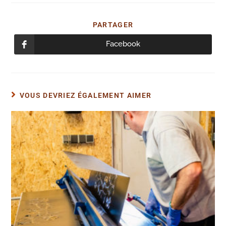
PARTAGER
PARTAGER
CE
CONTENU
Facebook
Ouvrir
dans
une
autre
fenêtre
VOUS DEVRIEZ ÉGALEMENT AIMER