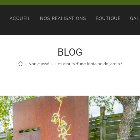
ACCUEIL
NOS RÉALISATIONS
BOUTIQUE
GAL
BLOG
>
Non classé
>
Les atouts d’une fontaine de jardin !