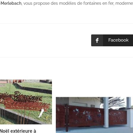
g-Merlebach
, vous propose des modèles de fontaines en fer, modern
Facebook
Ouvrir
dans
une
autre
fenêtre
Noël extérieure à