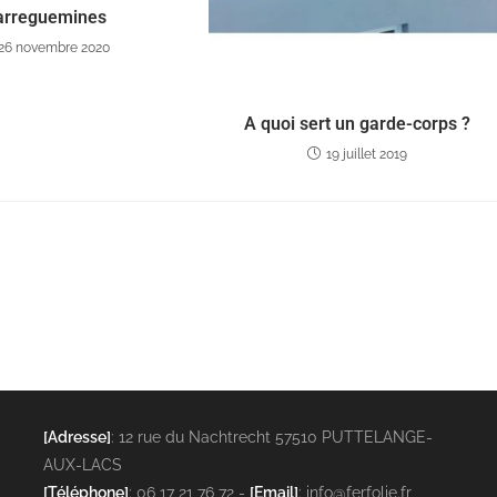
arreguemines
26 novembre 2020
A quoi sert un garde-corps ?
19 juillet 2019
[Adresse]
: 12 rue du Nachtrecht 57510 PUTTELANGE-
AUX-LACS
[Téléphone]
: 06 17 21 76 72 -
[Email]
: info@ferfolie.fr