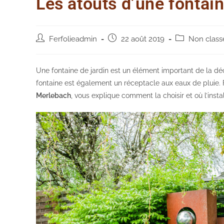
Les atouts d’une fontain
Auteur/autrice
Post
Post
Ferfolieadmin
22 août 2019
Non class
de
published:
category:
la
publication :
Une fontaine de jardin est un élément important de la déc
fontaine est également un réceptacle aux eaux de pluie. F
Merlebach
, vous explique comment la choisir et où l’instal