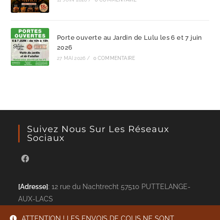
Porte ouverte au Jardin de Lulu les 6 et 7 juin
2026
27 MAI 2026
/
0 COMMENTAIRE
Suivez Nous Sur Les Réseaux
Sociaux
[Adresse]
: 12 rue du Nachtrecht 57510 PUTTELANGE-
AUX-LACS
[Téléphone]
: 06 17 21 76 72 -
[Email]
: info@ferfolie.fr
ATTENTION ! LES ENVOIS DE COLIS NE SONT