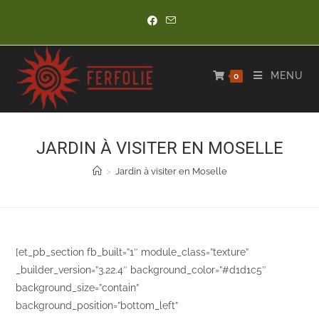
Skip
to
content
MENU
0
JARDIN À VISITER EN MOSELLE
>
Jardin à visiter en Moselle
[et_pb_section fb_built=”1″ module_class=”texture”
_builder_version=”3.22.4″ background_color=”#d1d1c5″
background_size=”contain”
background_position=”bottom_left”