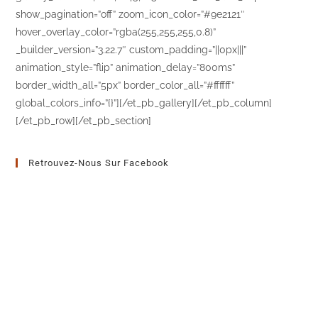
show_pagination=”off” zoom_icon_color=”#9e2121″
hover_overlay_color=”rgba(255,255,255,0.8)”
_builder_version=”3.22.7″ custom_padding=”||0px|||”
animation_style=”flip” animation_delay=”800ms”
border_width_all=”5px” border_color_all=”#ffffff”
global_colors_info=”{}”][/et_pb_gallery][/et_pb_column]
[/et_pb_row][/et_pb_section]
Retrouvez-Nous Sur Facebook