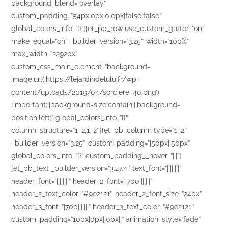
background_blend=”overlay”
custom_padding=”54px|0px|0|0px|false|false”
global_colors_info=”{}”][et_pb_row use_custom_gutter=”on”
make_equal=”on” _builder_version=”3.25″ width=”100%”
max_width=”2292px”
custom_css_main_element=”background-
image:url(‘https://lejardindelulu.fr/wp-
content/uploads/2019/04/sorciere_40.png’)
!important;||background-size:contain;||background-
position:left;” global_colors_info=”{}”
column_structure=”1_2,1_2″][et_pb_column type=”1_2″
_builder_version=”3.25″ custom_padding=”|50px||50px”
global_colors_info=”{}” custom_padding__hover=”|||”]
[et_pb_text _builder_version=”3.27.4″ text_font=”||||||||”
header_font=”||||||||” header_2_font=”|700|||||||”
header_2_text_color=”#9e2121″ header_2_font_size=”24px”
header_3_font=”|700|||||||” header_3_text_color=”#9e2121″
custom_padding=”10px|0px||0px||” animation_style=”fade”