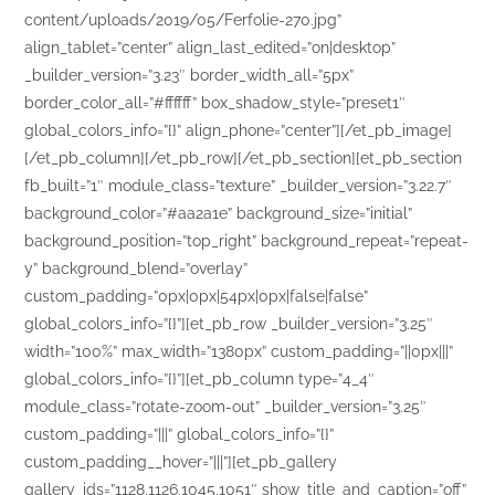
content/uploads/2019/05/Ferfolie-270.jpg”
align_tablet=”center” align_last_edited=”on|desktop”
_builder_version=”3.23″ border_width_all=”5px”
border_color_all=”#ffffff” box_shadow_style=”preset1″
global_colors_info=”{}” align_phone=”center”][/et_pb_image]
[/et_pb_column][/et_pb_row][/et_pb_section][et_pb_section
fb_built=”1″ module_class=”texture” _builder_version=”3.22.7″
background_color=”#aa2a1e” background_size=”initial”
background_position=”top_right” background_repeat=”repeat-
y” background_blend=”overlay”
custom_padding=”0px|0px|54px|0px|false|false”
global_colors_info=”{}”][et_pb_row _builder_version=”3.25″
width=”100%” max_width=”1380px” custom_padding=”||0px|||”
global_colors_info=”{}”][et_pb_column type=”4_4″
module_class=”rotate-zoom-out” _builder_version=”3.25″
custom_padding=”|||” global_colors_info=”{}”
custom_padding__hover=”|||”][et_pb_gallery
gallery_ids=”1128,1126,1045,1051″ show_title_and_caption=”off”