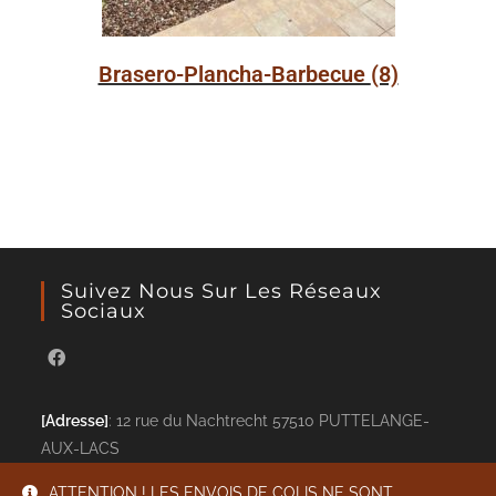
Brasero-Plancha-Barbecue
(8)
Suivez Nous Sur Les Réseaux
Sociaux
[Adresse]
: 12 rue du Nachtrecht 57510 PUTTELANGE-
AUX-LACS
[Téléphone]
: 06 17 21 76 72 -
[Email]
: info@ferfolie.fr
ATTENTION ! LES ENVOIS DE COLIS NE SONT