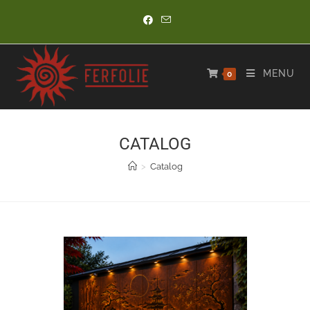
Skip
to
content
MENU
0
CATALOG
>
Catalog